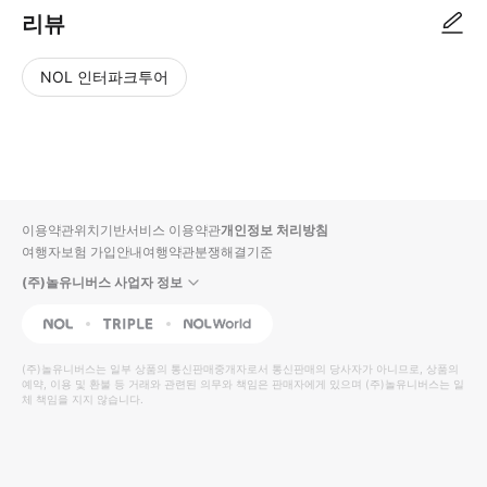
리뷰
NOL 인터파크투어
NOL
별
사
에서
점
진/
작성
높
동
된
은
영
리뷰
순
상
이용약관
위치기반서비스 이용약관
개인정보 처리방침
입니
여행자보험 가입안내
여행약관
분쟁해결기준
다.
(주)놀유니버스 사업자 정보
별
사
NOL
Triple
Interpark Global
점
진/
높
동
(주)놀유니버스
는 일부 상품의 통신판매중개자로서 통신판매의 당사자가 아니므로, 상품의
예약, 이용 및 환불 등 거래와 관련된 의무와 책임은 판매자에게 있으며
은
영
(주)놀유니버스
는 일
체 책임을 지지 않습니다.
순
상