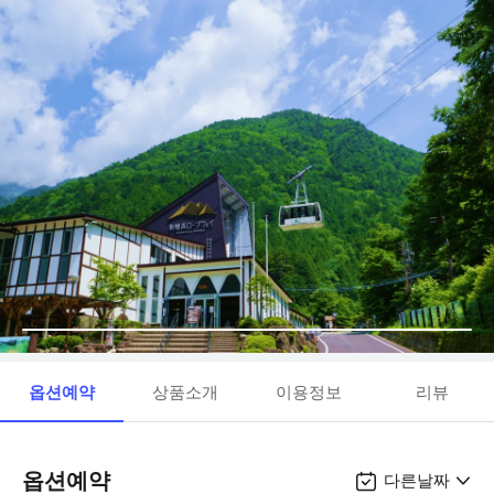
옵션예약
상품소개
이용정보
리뷰
옵션예약
다른날짜