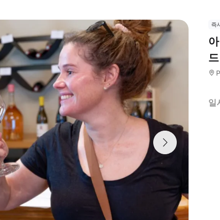
즉
아
드
P
일