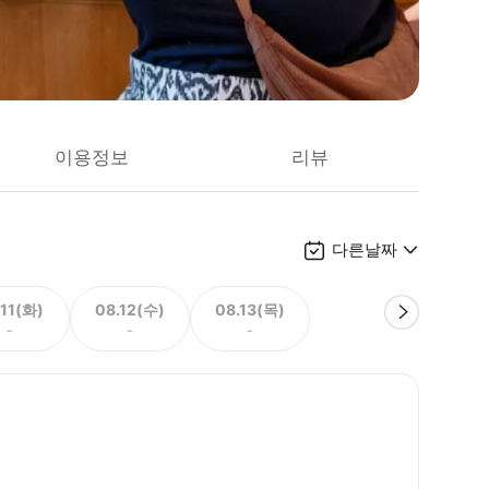
이용정보
리뷰
다른날짜
.11(화)
08.12(수)
08.13(목)
-
-
-