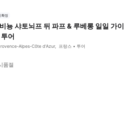
시확정
비뇽 샤토뇌프 뒤 파프 & 루베롱 일일 가이
 투어
rovence-Alpes-Côte d'Azur
프랑스
투어
시품절