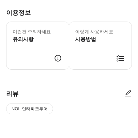
이용정보
• 바다에서는 더 추우므로 이에 걸맞은 
이런건 주의하세요
이렇게 사용하세요
유의사항
사용방법
● 예약접수 후 확정이 되면 이용가능합니다. ● 바우처에 안내된 사용 방법
리뷰
NOL 인터파크투어
NOL
별
사
에서
점
진/
작성