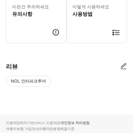
이런건 주의하세요
이렇게 사용하세요
유의사항
사용방법
● 예약접수 후 확정이 되면 이용가능합니다. ● 바우처에 안내된 사용 방법
리뷰
NOL 인터파크투어
NOL
별
사
에서
점
진/
작성
높
동
된
은
영
리뷰
순
상
이용약관
위치기반서비스 이용약관
개인정보 처리방침
입니
여행자보험 가입안내
여행약관
분쟁해결기준
다.