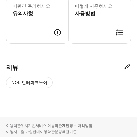
이런건 주의하세요
이렇게 사용하세요
유의사항
사용방법
리뷰
NOL 인터파크투어
NOL
별
사
에서
점
진/
작성
높
동
된
은
영
리뷰
순
상
이용약관
위치기반서비스 이용약관
개인정보 처리방침
입니
여행자보험 가입안내
여행약관
분쟁해결기준
다.