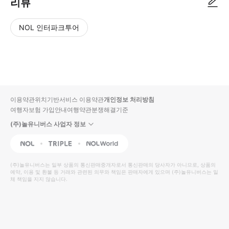
리뷰
NOL 인터파크투어
NOL
별
사
에서
점
진/
작성
높
동
된
은
영
리뷰
순
상
이용약관
위치기반서비스 이용약관
개인정보 처리방침
입니
여행자보험 가입안내
여행약관
분쟁해결기준
다.
(주)놀유니버스 사업자 정보
별
사
NOL
Triple
Interpark Global
점
진/
높
동
(주)놀유니버스
는 일부 상품의 통신판매중개자로서 통신판매의 당사자가 아니므로, 상품의
예약, 이용 및 환불 등 거래와 관련된 의무와 책임은 판매자에게 있으며
은
영
(주)놀유니버스
는 일
체 책임을 지지 않습니다.
순
상