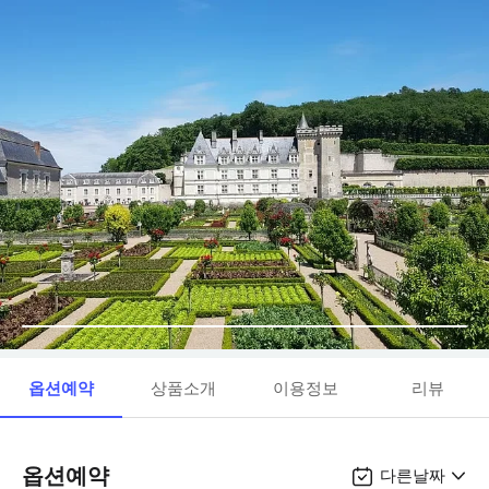
옵션예약
상품소개
이용정보
리뷰
옵션예약
다른날짜