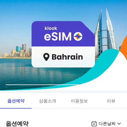
옵션예약
상품소개
이용정보
리뷰
옵션예약
다른날짜