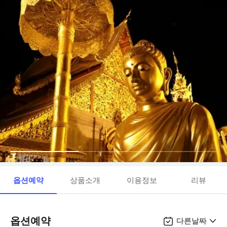
옵션예약
상품소개
이용정보
리뷰
옵션예약
다른날짜