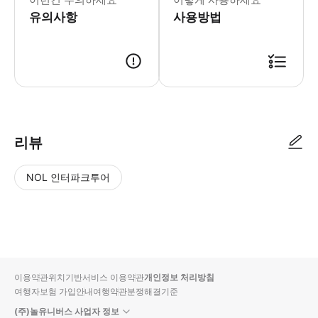
유의사항
사용방법
리뷰
NOL 인터파크투어
NOL
별
사
에서
점
진/
작성
높
동
된
은
영
리뷰
순
상
이용약관
위치기반서비스 이용약관
개인정보 처리방침
입니
여행자보험 가입안내
여행약관
분쟁해결기준
다.
(주)놀유니버스 사업자 정보