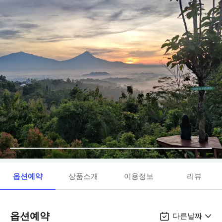
옵션예약
상품소개
이용정보
리뷰
옵션예약
다른날짜