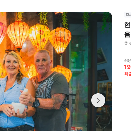
즉
현
음
40,
19
최