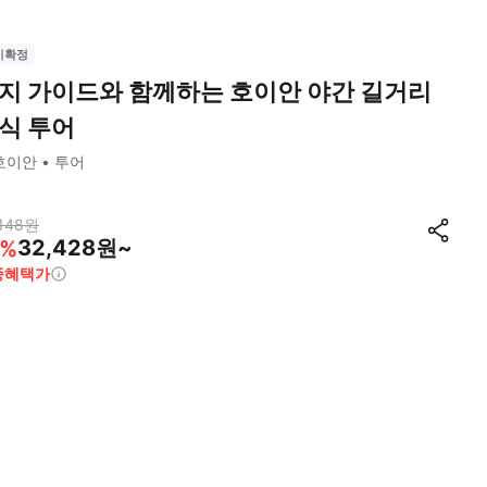
시확정
지 가이드와 함께하는 호이안 야간 길거리
식 투어
호이안
투어
148
원
32,428원~
%
종혜택가