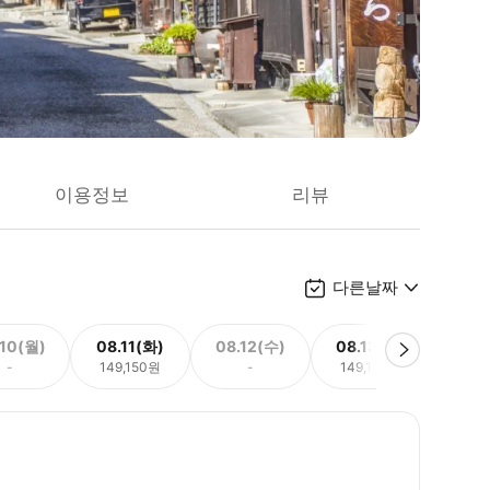
이용정보
리뷰
다른날짜
.10(월)
08.11(화)
08.12(수)
08.13(목)
08.
-
149,150원
-
149,150원