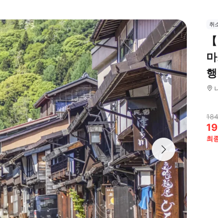
취
【
마
행
184
19
최