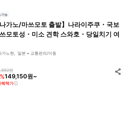
소가능
나가노/마쓰모토 출발】나라이주쿠・국보
쓰모토성・미소 견학 스와호・당일치기 여
나가노현
일본
교통편의/이동
,662
원
149,150원~
%
종혜택가