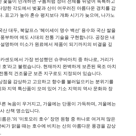
빽한 꽃들이 만개하면 구름처럼 성터 전체를 뒤덮어 독특하고
 다양한 각도에서 벚꽃과 산이 어우러진 아름다운 경치를 감
. 표고가 높아 혼슈 평지보다 개화 시기가 늦으며, 나가노
국산 대두, 북알프스 '헤이세이 명수 백선' 용수와 국산 쌀을
 풍부하며 에도 시대의 전통 기술을 구현합니다. 공장은 내
을 설명하며 미소가 원료에서 제품이 되기까지의 비결을 깊
나카센도에서 가장 번성했던 슈쿠바마치 중 하나로, 거리가
 호'라고 불렸습니다. 현재까지 완벽하게 보존된 목조 마치
 전통적 건조물군 보존 지구로도 지정되어 있습니다.
가 상점을 감상하고 고요하고 향수를 불러일으키는 분위기를
카페와 지역 특산품이 모여 있어 기소 지역의 역사 문화와 장
 푸른 녹음이 우거지고, 가을에는 단풍이 가득하며, 겨울에는
사 산책 명소입니다.
름은.'의 '이토모리 호수' 장면 원형 중 하나로 여겨져 많은
날씨가 맑을 때는 호수에 비치는 산의 아름다운 풍경을 감상
.