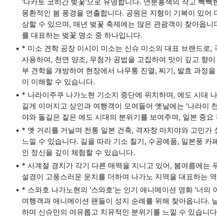
'다카토 코히간 벚꽃'으로 유명합니다. 연분홍색의 작고 빽
몽환적인 봄 풍경을 연출합니다. 공원은 지형이 기복이 있어
상할 수 있으며, 매년 벚꽃 축제에는 많은 관광객이 찾아옵니다
를 대표하는 벚꽃 명소 중 하나입니다.
* 미소 견학 공장 이시이 미소는 신슈 미소의 대표 브랜드로, 
사용하여, 천연 양조, 무첨가 공법을 고집하여 맛이 깊고 향이
부 견학을 개방하여 현장에서 나무통 진열, 찌기, 발효 과정
이 이해할 수 있습니다.
* 나라이주쿠 나가노현 기소지 중단에 위치하며, 에도 시대 
길게 이어지고 상인과 여행객이 모여들어 옛날에는 '나라이 천
야와 돌길은 짙은 에도 시대의 분위기를 보여주며, 일본 중요
* 옛 거리를 거닐며 전통 일본 건축, 격자창 마치야와 고민
느낄 수 있습니다. 길을 따라 기소 칠기, 수공예품, 일본풍 
인 정신을 깊이 체험할 수 있습니다.
* 사계절 경치가 각기 다른 매력을 지니고 있어, 봄여름에는
설경이 고풍스러운 운치를 더하여 나가노 지역을 대표하는 역
* 스와호 나가노현의 '스와호'는 인기 애니메이션 영화 '너의 이
여행객과 애니메이션 팬들이 성지 순례를 위해 찾아옵니다. 
하며 신슈만의 여유롭고 치유적인 분위기를 느낄 수 있습니다