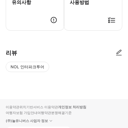
유의사항
사용방법
리뷰
NOL 인터파크투어
NOL
별
사
에서
점
진/
작성
높
동
된
은
영
리뷰
순
상
이용약관
위치기반서비스 이용약관
개인정보 처리방침
입니
여행자보험 가입안내
여행약관
분쟁해결기준
다.
(주)놀유니버스 사업자 정보