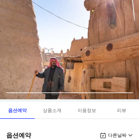
옵션예약
상품소개
이용정보
리뷰
옵션예약
다른날짜