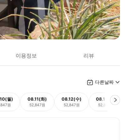
이용정보
리뷰
다른날짜
.10(월)
08.11(화)
08.12(수)
08.13(목)
08.
,847원
52,847원
52,847원
52,847원
52,