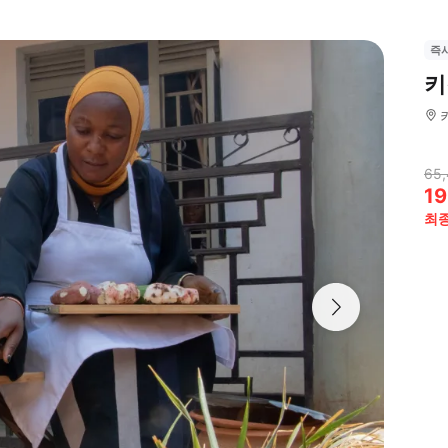
즉
키
65,
19
최