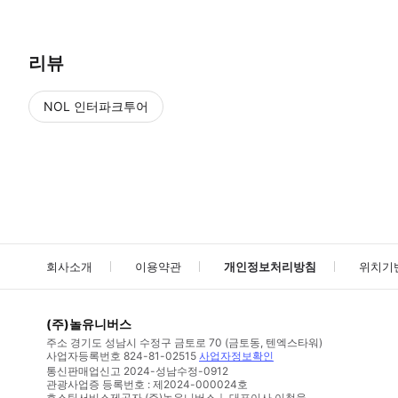
리뷰
NOL 인터파크투어
NOL
에서 작성된 리뷰 입니다.
별점 높은순
별점 높은순
회사소개
이용약관
개인정보처리방침
위치기
(주)놀유니버스
주소
경기도 성남시 수정구 금토로 70 (금토동, 텐엑스타워)
사업자등록번호
824-81-02515
사업자정보확인
통신판매업신고
2024-성남수정-0912
관광사업증 등록번호 : 제2024-000024호
호스팅서비스제공자 (주)놀유니버스｜ 대표이사 이철웅