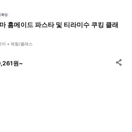
시확정
마 홈메이드 파스타 및 티라미수 쿠킹 클래
로마
체험/클래스
0,261원~