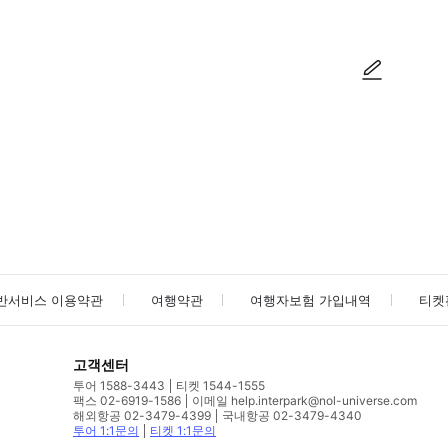
사진/동영상
사진/동영상
반서비스 이용약관
여행약관
여행자보험 가입내역
티켓
고객센터
투어 1588-3443
티켓 1544-1555
팩스 02-6919-1586
이메일 help.interpark@nol-universe.com
해외항공 02-3479-4399
국내항공 02-3479-4340
투어 1:1문의
티켓 1:1문의