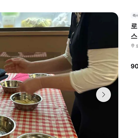
즉
로
스
9