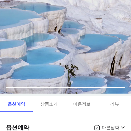
옵션예약
상품소개
이용정보
리뷰
옵션예약
다른날짜