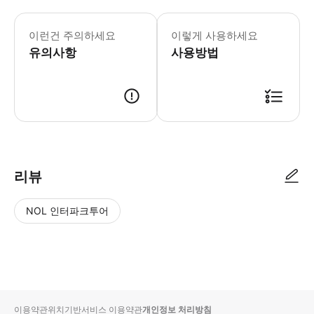
* 목적지까지 이동 시간이 긴 점 유의
이런건 주의하세요
이렇게 사용하세요
유의사항
사용방법
리뷰
NOL 인터파크투어
NOL
별
사
에서
점
진/
작성
높
동
된
은
영
리뷰
순
상
이용약관
위치기반서비스 이용약관
개인정보 처리방침
입니