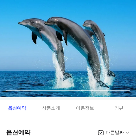
옵션예약
상품소개
이용정보
리뷰
옵션예약
다른날짜