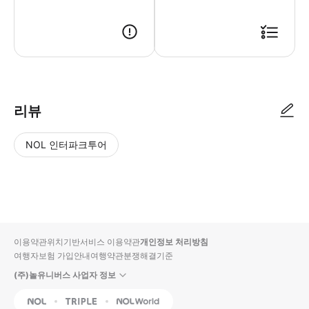
리뷰
NOL 인터파크투어
NOL
별
사
에서
점
진/
작성
높
동
된
은
영
리뷰
순
상
이용약관
위치기반서비스 이용약관
개인정보 처리방침
입니
여행자보험 가입안내
여행약관
분쟁해결기준
다.
(주)놀유니버스 사업자 정보
별
사
NOL
Triple
Interpark Global