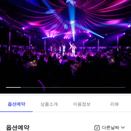
옵션예약
상품소개
이용정보
리뷰
옵션예약
다른날짜