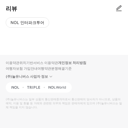
리뷰
NOL 인터파크투어
NOL
별
사
에서
점
진/
작성
높
동
된
은
영
리뷰
순
상
이용약관
위치기반서비스 이용약관
개인정보 처리방침
입니
여행자보험 가입안내
여행약관
분쟁해결기준
다.
(주)놀유니버스 사업자 정보
별
사
NOL
Triple
Interpark Global
점
진/
높
동
(주)놀유니버스
는 일부 상품의 통신판매중개자로서 통신판매의 당사자가 아니므로, 상품의
예약, 이용 및 환불 등 거래와 관련된 의무와 책임은 판매자에게 있으며
은
영
(주)놀유니버스
는 일
체 책임을 지지 않습니다.
순
상