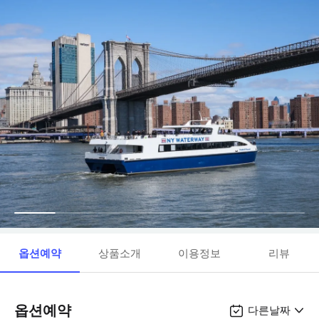
옵션예약
상품소개
이용정보
리뷰
옵션예약
다른날짜