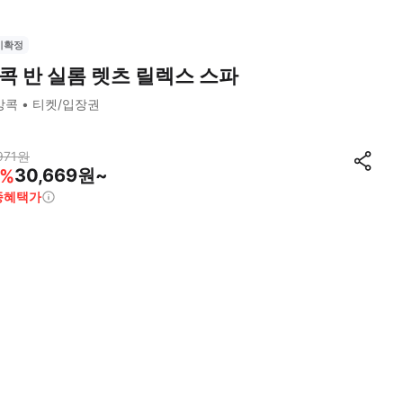
시확정
콕 반 실롬 렛츠 릴렉스 스파
방콕
티켓/입장권
971
원
30,669원~
%
종혜택가