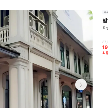
즉
방
37,
19
최