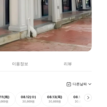
이용정보
리뷰
다른날짜
.11(화)
08.12(수)
08.13(목)
08.14(금)
08.
,669원
30,669원
30,669원
30,669원
30,