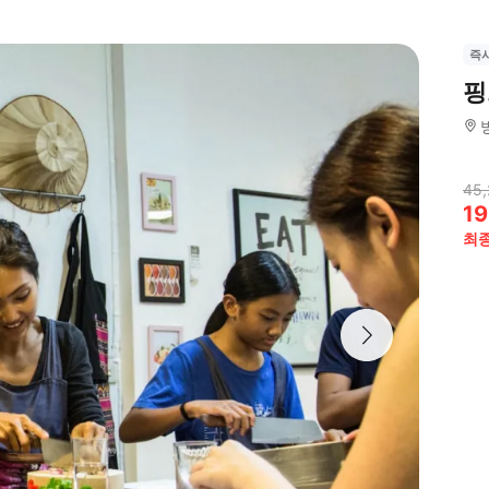
즉
핑
45,
19
최