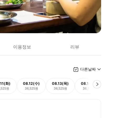
이용정보
리뷰
다른날짜
.11(화)
08.12(수)
08.13(목)
08.14(금)
08.
,525원
36,525원
36,525원
36,525원
36,