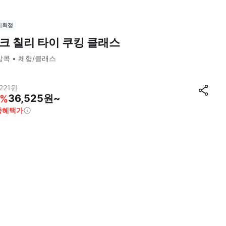
시확정
크 칠리 타이 쿠킹 클래스
방콕
체험/클래스
221
원
36,525원~
%
종혜택가