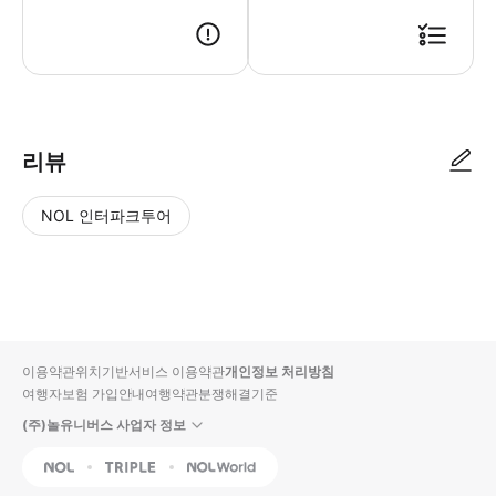
● 예약접수 후 확정이 되면 이용가능합니다. ● 바우처에 안내된 사용 방법
리뷰
NOL 인터파크투어
NOL
별
사
에서
점
진/
작성
높
동
된
은
영
리뷰
순
상
이용약관
위치기반서비스 이용약관
개인정보 처리방침
입니
여행자보험 가입안내
여행약관
분쟁해결기준
다.
(주)놀유니버스 사업자 정보
별
사
NOL
Triple
Interpark Global
점
진/