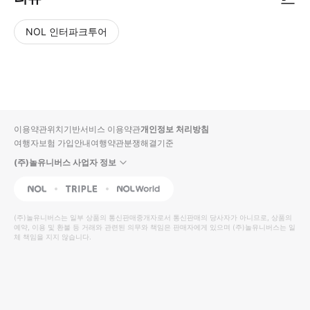
NOL 인터파크투어
NOL
별
사
에서
점
진/
작성
높
동
된
은
영
리뷰
순
상
이용약관
위치기반서비스 이용약관
개인정보 처리방침
입니
여행자보험 가입안내
여행약관
분쟁해결기준
다.
(주)놀유니버스 사업자 정보
별
사
NOL
Triple
Interpark Global
점
진/
높
동
(주)놀유니버스
는 일부 상품의 통신판매중개자로서 통신판매의 당사자가 아니므로, 상품의
예약, 이용 및 환불 등 거래와 관련된 의무와 책임은 판매자에게 있으며
은
영
(주)놀유니버스
는 일
체 책임을 지지 않습니다.
순
상