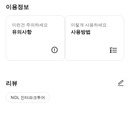
이용정보
어린이 규정: -무료: 4세 미만 -본 
이런건 주의하세요
이렇게 사용하세요
유의사항
사용방법
리뷰
NOL 인터파크투어
NOL
별
사
에서
점
진/
작성
높
동
된