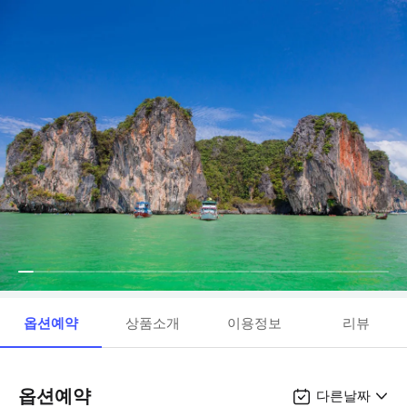
옵션예약
상품소개
이용정보
리뷰
옵션예약
다른날짜