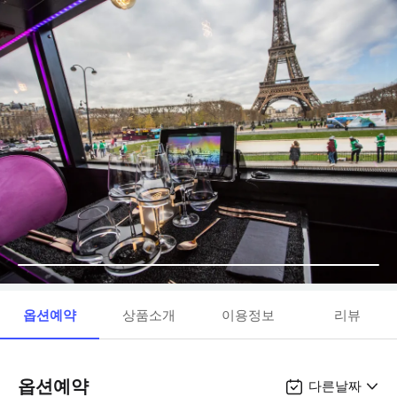
옵션예약
상품소개
이용정보
리뷰
옵션예약
다른날짜