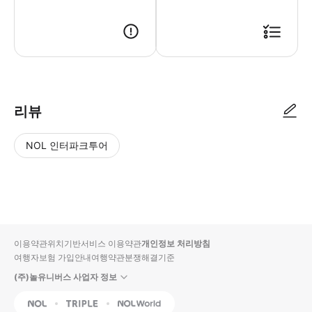
리뷰
NOL 인터파크투어
NOL
별
사
에서
점
진/
작성
높
동
된
은
영
리뷰
순
상
이용약관
위치기반서비스 이용약관
개인정보 처리방침
입니
여행자보험 가입안내
여행약관
분쟁해결기준
다.
(주)놀유니버스 사업자 정보
별
사
NOL
Triple
Interpark Global