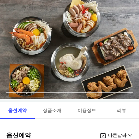
옵션예약
상품소개
이용정보
리뷰
옵션예약
다른날짜