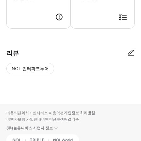
● 예약접수 후 확정이 되면 이용가능합니다. ● 바우처에 안내된 사용 방법
리뷰
NOL 인터파크투어
NOL
별
사
에서
점
진/
작성
높
동
된
은
영
리뷰
순
상
이용약관
위치기반서비스 이용약관
개인정보 처리방침
입니
여행자보험 가입안내
여행약관
분쟁해결기준
다.
(주)놀유니버스 사업자 정보
별
사