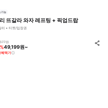
소가능
리 뜨갈라 와자 레프팅 + 픽업드랍
발리
티켓/입장권
677
원
49,199원~
%
종혜택가