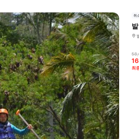
취
발
58,
16
최