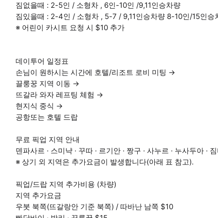
짐없을때 : 2-5인 / 소형차 , 6인-10인 /9,11인승차량
짐있을때 : 2-4인 / 소형차 , 5-7 / 9,11인승차량 8-10인/15인
※ 어린이 카시트 요청 시 $10 추가
데이투어 일정표
손님이 원하시는 시간에 호텔/리조트 로비 미팅 →
끌룽꿍 지역 이동 →
뜨갈라 와자 레프팅 체험 →
현지식 중식 →
공항또는 호텔 드랍
무료 픽업 지역 안내
덴파사르 · 스미냑 · 꾸따 · 르기안 · 짱구 · 사누르 · 누사두아 · 
※ 상기 외 지역은 추가요금이 발생합니다(아래 표 참고).
픽업/드랍 지역 추가비용 (차량)
지역 추가요금
우붓 북쪽(뜨갈랑안 기준 북쪽) / 따바난 남쪽 $10
빠당바이 · 방리 · 끌릉꿍 $15