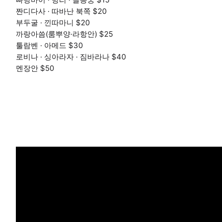
짠디다사 · 따바난 북쪽 $20
부두굴 · 낀따마니 $20
까랑아씀(룸뿌양·라항안) $25
툴람벤 · 아메드 $30
로비나 · 싱아라자 · 짐바라나 $40
멘장안 $50