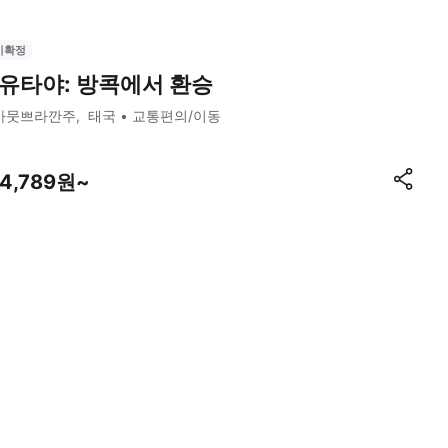
시확정
유타야: 방콕에서 환승
사뭇쁘라깐주
태국
교통편의/이동
54,789원~