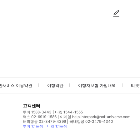
사진/동영상
사진/동영상
반서비스 이용약관
여행약관
여행자보험 가입내역
티켓
고객센터
투어 1588-3443
티켓 1544-1555
팩스 02-6919-1586
이메일 help.interpark@nol-universe.com
해외항공 02-3479-4399
국내항공 02-3479-4340
투어 1:1문의
티켓 1:1문의