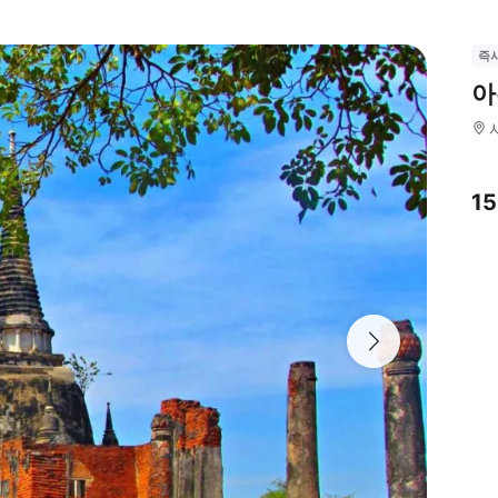
즉
아
1