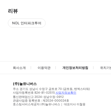
리뷰
NOL 인터파크투어
NOL
에서 작성된 리뷰 입니다.
별점 높은순
별점 높은순
회사소개
이용약관
개인정보처리방침
위치기
(주)놀유니버스
주소
경기도 성남시 수정구 금토로 70 (금토동, 텐엑스타워)
사업자등록번호
824-81-02515
사업자정보확인
통신판매업신고
2024-성남수정-0912
관광사업증 등록번호 : 제2024-000024호
호스팅서비스제공자 (주)놀유니버스｜ 대표이사 이철웅