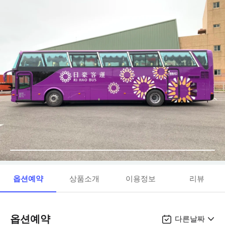
옵션예약
상품소개
이용정보
리뷰
옵션예약
다른날짜