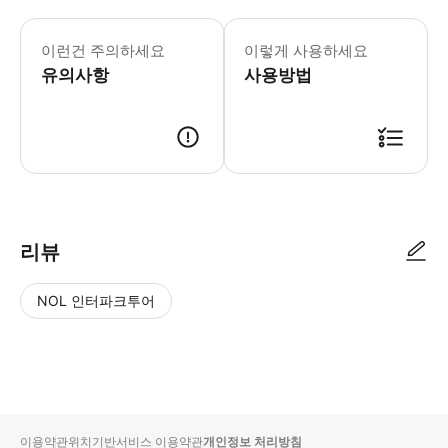
- 수하물 정보 * 예약된 차량에 수용
- 이용요건 * 본 상품은 이용 가능 연
이런건 주의하세요
이렇게 사용하세요
- 추가정보 * 아동용 카시트 1개는 탑
유의사항
사용방법
리뷰
NOL 인터파크투어
NOL
별
사
에서
점
진/
작성
높
동
된
은
영
리뷰
순
상
이용약관
위치기반서비스 이용약관
개인정보 처리방침
입니