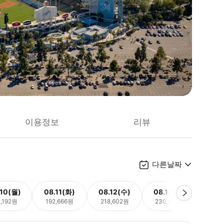
이용정보
리뷰
다른날짜
.10(월)
08.11(화)
08.12(수)
08.13(목)
08.
1,192원
192,666원
218,602원
230,579원
218