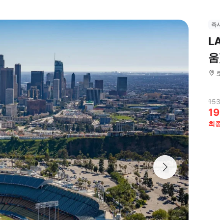
즉
L
움
153
19
최