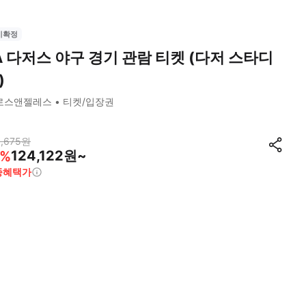
시확정
A 다저스 야구 경기 관람 티켓 (다저 스타디
)
로스앤젤레스
티켓/입장권
,675
원
124,122원~
%
종혜택가