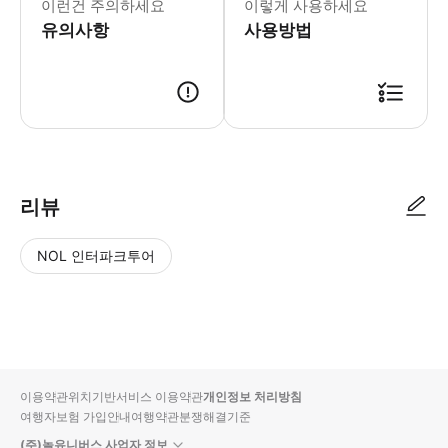
이런건 주의하세요
이렇게 사용하세요
- Tip - 준비물 * 모기 퇴치제 * 모자
유의사항
사용방법
리뷰
NOL 인터파크투어
NOL
별
사
에서
점
진/
작성
높
동
된
은
영
리뷰
순
상
이용약관
위치기반서비스 이용약관
개인정보 처리방침
입니
여행자보험 가입안내
여행약관
분쟁해결기준
다.
(주)놀유니버스 사업자 정보