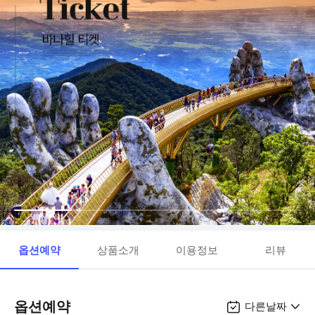
옵션예약
상품소개
이용정보
리뷰
옵션예약
다른날짜