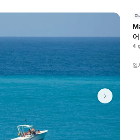
즉
M
어
일