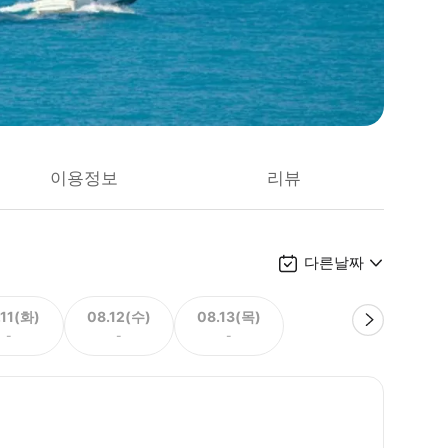
이용정보
리뷰
다른날짜
.11(화)
08.12(수)
08.13(목)
-
-
-