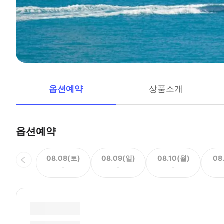
옵션예약
상품소개
옵션예약
08.08(토)
08.09(일)
08.10(월)
08
-
-
-