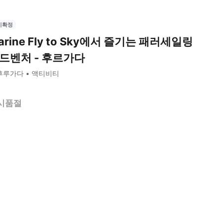
시확정
arine Fly to Sky에서 즐기는 패러세일링
드벤처 - 후르가다
후루가다
액티비티
시품절