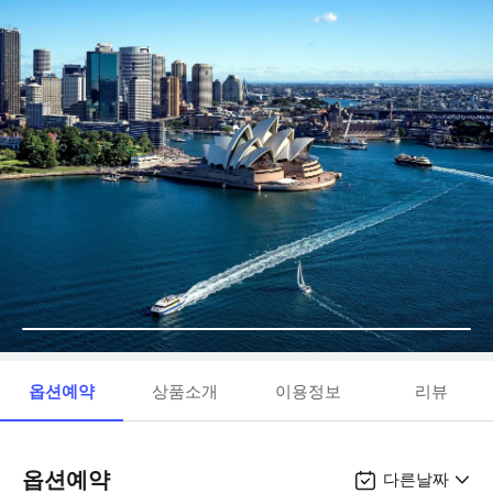
옵션예약
상품소개
이용정보
리뷰
옵션예약
다른날짜