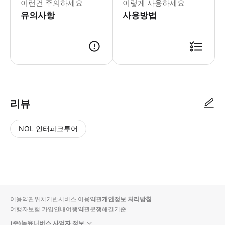
이런건 주의하세요
이렇게 사용하세요
유의사항
사용방법
● 예약접수 후 확정이 되면 이용가능합니다. ● 바우처에 안내된 사용 방법
리뷰
NOL 인터파크투어
NOL
별
사
에서
점
진/
작성
높
동
된
은
영
리뷰
순
상
이용약관
위치기반서비스 이용약관
개인정보 처리방침
입니
여행자보험 가입안내
여행약관
분쟁해결기준
다.
(주)놀유니버스 사업자 정보