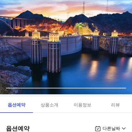
옵션예약
상품소개
이용정보
리뷰
옵션예약
다른날짜