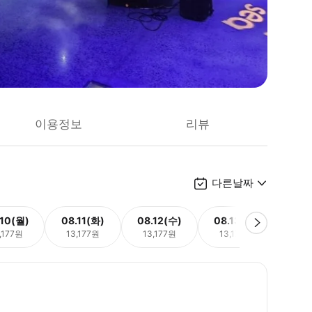
이용정보
리뷰
다른날짜
.10(월)
08.11(화)
08.12(수)
08.13(목)
08.
,177원
13,177원
13,177원
13,177원
13,