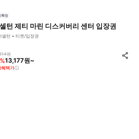
시확정
셀턴 제티 마린 디스커버리 센터 입장권
버셀턴
티켓/입장권
314
원
13,177원~
%
종혜택가