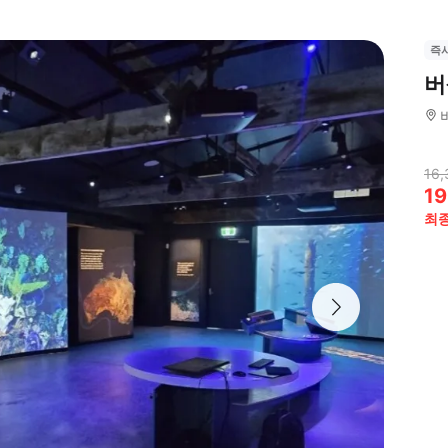
즉
버
16,
19
최