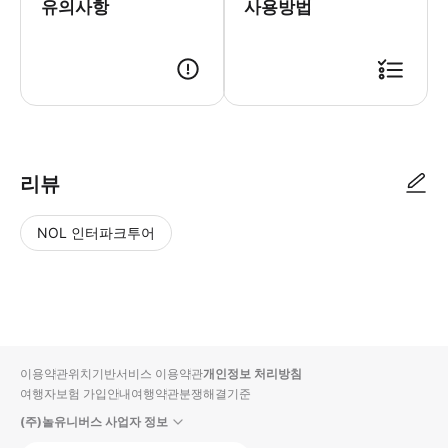
유의사항
사용방법
● 예약접수 후 확정이 되면 이용가능합니다. ● 바우처에 안내된 사용 방법
리뷰
NOL 인터파크투어
NOL
별
사
에서
점
진/
작성
높
동
된
은
영
리뷰
순
상
이용약관
위치기반서비스 이용약관
개인정보 처리방침
입니
여행자보험 가입안내
여행약관
분쟁해결기준
다.
(주)놀유니버스 사업자 정보