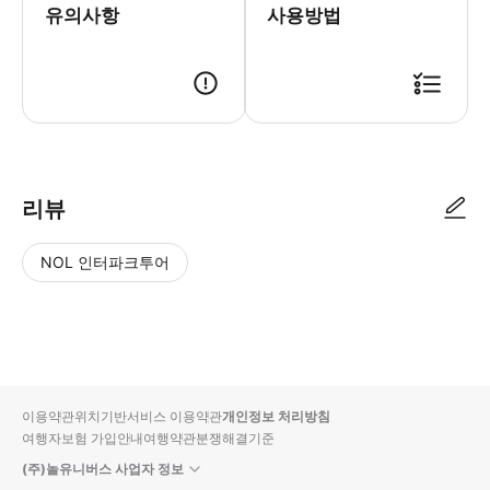
유의사항
사용방법
· 예약 시 1일 내로 카카오톡으로 예약확정 안내 메세지가 전송됩니다. · 
리뷰
NOL 인터파크투어
NOL
별
사
에서
점
진/
작성
높
동
된
은
영
리뷰
순
상
이용약관
위치기반서비스 이용약관
개인정보 처리방침
입니
여행자보험 가입안내
여행약관
분쟁해결기준
다.
(주)놀유니버스 사업자 정보