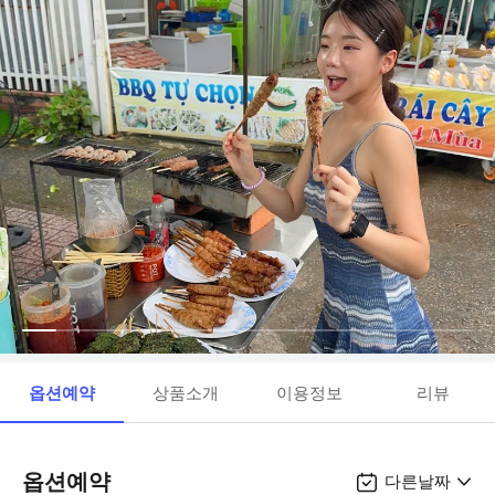
옵션예약
상품소개
이용정보
리뷰
옵션예약
다른날짜