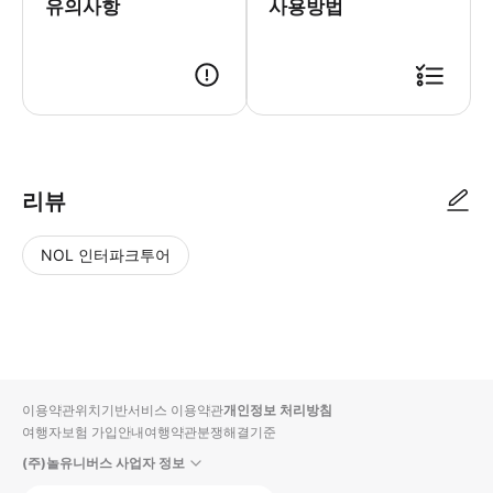
유의사항
사용방법
리뷰
NOL 인터파크투어
NOL
별
사
에서
점
진/
작성
높
동
된
은
영
리뷰
순
상
이용약관
위치기반서비스 이용약관
개인정보 처리방침
입니
여행자보험 가입안내
여행약관
분쟁해결기준
다.
(주)놀유니버스 사업자 정보