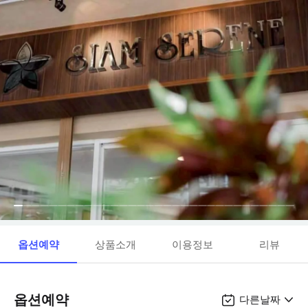
옵션예약
상품소개
이용정보
리뷰
옵션예약
다른날짜