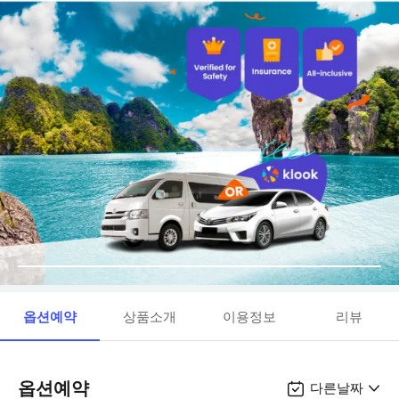
옵션예약
상품소개
이용정보
리뷰
옵션예약
다른날짜