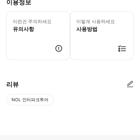
이용정보
본 액티비티에는 강화된 건강 & 위생
- 추가정보 * 차량 내 음식물 섭취는 
이런건 주의하세요
이렇게 사용하세요
- 예약확정 * 예약 후 확정 여부를 
유의사항
- 보험 & 면책 * 필수 사항은 아니나,
사용방법
- 예약 조건 및 유의사항 * 공지: 영
- 추가요금표 * 추가 요금은 현금으로 운전기
리뷰
NOL 인터파크투어
NOL
별
사
에서
점
진/
작성
높
동
된
은
영
리뷰