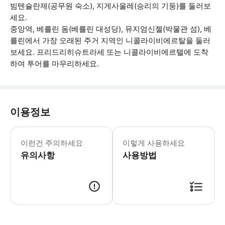
빔텐슐란제(공무원 숙소), 지게사울레(승리의 기둥)를 둘러보
세요.
중앙역, 베를린 돔(베를린 대성당), 뮤지엄신젤(박물관 섬), 베
를린에서 가장 오래된 주거 지역인 니콜라이비에르탈을 둘러
보세요. 프리드리히슈트라세 또는 니콜라이비에르텔에 도착
하여 투어를 마무리하세요.
이용정보
• 투어 노선은 약간 변경될 수 있습니다
이런건 주의하세요
이렇게 사용하세요
유의사항
사용방법
● 예약접수 후 확정이 되면 이용가능합니다. ● 바우처에 안내된 사용 방법