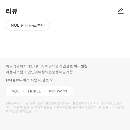
리뷰
NOL 인터파크투어
NOL
별
사
에서
점
진/
작성
높
동
된
은
영
리뷰
순
상
이용약관
위치기반서비스 이용약관
개인정보 처리방침
입니
여행자보험 가입안내
여행약관
분쟁해결기준
다.
(주)놀유니버스 사업자 정보
별
사
NOL
Triple
Interpark Global
점
진/
높
동
(주)놀유니버스
는 일부 상품의 통신판매중개자로서 통신판매의 당사자가 아니므로, 상품의
예약, 이용 및 환불 등 거래와 관련된 의무와 책임은 판매자에게 있으며
은
영
(주)놀유니버스
는 일
체 책임을 지지 않습니다.
순
상