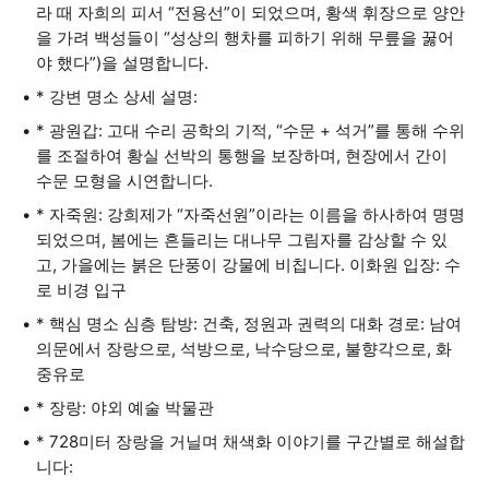
라 때 자희의 피서 “전용선”이 되었으며, 황색 휘장으로 양안
을 가려 백성들이 “성상의 행차를 피하기 위해 무릎을 꿇어
야 했다”)을 설명합니다.
* 강변 명소 상세 설명:
* 광원갑: 고대 수리 공학의 기적, “수문 + 석거”를 통해 수위
를 조절하여 황실 선박의 통행을 보장하며, 현장에서 간이
수문 모형을 시연합니다.
* 자죽원: 강희제가 “자죽선원”이라는 이름을 하사하여 명명
되었으며, 봄에는 흔들리는 대나무 그림자를 감상할 수 있
고, 가을에는 붉은 단풍이 강물에 비칩니다. 이화원 입장: 수
로 비경 입구
* 핵심 명소 심층 탐방: 건축, 정원과 권력의 대화 경로: 남여
의문에서 장랑으로, 석방으로, 낙수당으로, 불향각으로, 화
중유로
* 장랑: 야외 예술 박물관
* 728미터 장랑을 거닐며 채색화 이야기를 구간별로 해설합
니다: