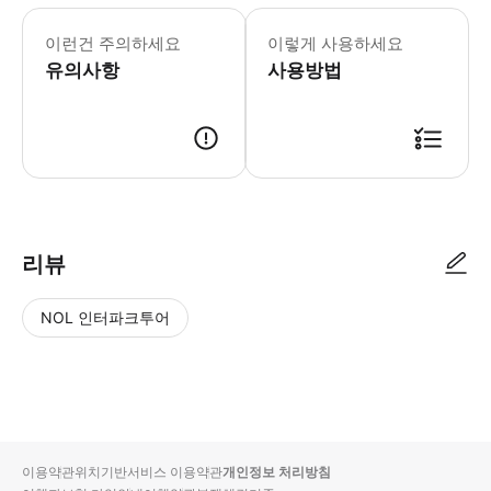
이런건 주의하세요
이렇게 사용하세요
유의사항
사용방법
리뷰
NOL 인터파크투어
NOL
별
사
에서
점
진/
작성
높
동
된
은
영
리뷰
순
상
이용약관
위치기반서비스 이용약관
개인정보 처리방침
입니