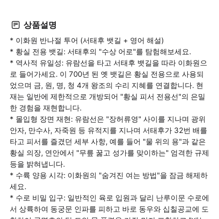
상품설명
* 이화원 반나절 투어 (서태후 뱃길 + 영어 해설)
* 황실 전용 뱃길: 서태후의 "수상 어로"를 탐험해보세요.
* 역사적 유일성: 유람선을 타고 서태후 뱃길을 따라 이화원으
로 들어가세요. 이 700년 된 옛 뱃길은 황실 전용으로 사용되
었으며 금, 원, 명, 청 4개 왕조의 수리 지혜를 연결합니다. 현
재는 일반에 제한적으로 개방되어 "황실 피서 전용선"의 은밀
한 경험을 재현합니다.
* 몰입형 장면 재현: 유람선은 "장허류영" 사이를 지나며 광위
안자, 만수사, 자죽원 등 유적지를 지나며 서태후가 32번 배를
타고 피서를 즐겼던 세부 사항, 예를 들어 "물 위의 용"과 같은
황실 의장, 연안에서 "무릎 꿇고 성가를 맞이하는" 엄격한 규제
등을 밝혀냅니다.
* 수륙 양용 시각: 이화원의 "숨겨진 여는 방법"을 잠금 해제하
세요.
* 수로 비밀 입구: 일반적인 육로 입원과 달리 난루이문 수로에
서 상륙하여 동궁문 인파를 피하고 바로 동우와 십칠공교에 도