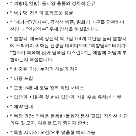
* 석방(청안방): 동서양 충돌의 정치적 은유
* 낙수당: 자희의 호화로운 침궁
* “패가석”(청지수), 공작석 병풍, 황화리 가구를 참관하며
전당 내 “연년익수” 주제 장식을 해설합니다.
* 불향각: 제국의 정신적 최고점 114개 계단을 올라 불향각
에 도착하여 이화원 전경을 내려다보며 “북향남좌” 배치가
“천자가 북쪽에 앉아 남쪽을 다스린다”는 예법에 어떻게 부
합하는지 해설합니다.
* 화중유: 가산 누각의 허실의 경지
* 비용 포함
* 교통: 5환 내 호텔 왕복 픽업 서비스
* 입장권: 이화원 첫 번째 입장권, 자희 수로 유람선 티켓;
* 예약 안내
* 복장 권장: 가벼운 운동화(불향각 등산 필요), 자외선 차단
의류 및 모자, 여름철 모기 퇴치제 준비;
* 특별 서비스: 오전/오후 맞춤형 예약 가능