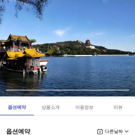
옵션예약
상품소개
이용정보
리뷰
옵션예약
다른날짜