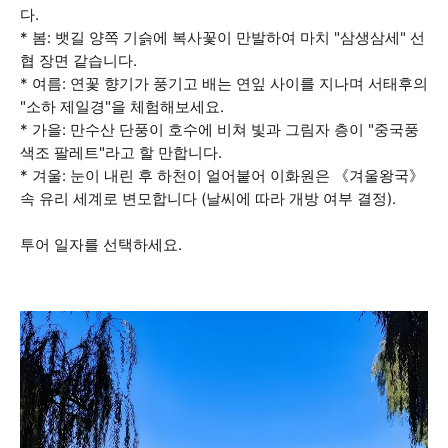
다.
* 봄: 뱃길 양쪽 기슭에 복사꽃이 만발하여 마치 "삼생삼세" 선
협 장면 같습니다.
* 여름: 연꽃 향기가 풍기고 배는 연잎 사이를 지나며 서태후의
"소하 제일경"을 체험해보세요.
* 가을: 만수산 단풍이 호수에 비쳐 빛과 그림자 층이 "중국풍
색조 팔레트"라고 할 만합니다.
* 겨울: 눈이 내린 후 하천이 얼어붙어 이화원은 《겨울왕국》
속 유리 세계로 변모합니다 (날씨에 따라 개방 여부 결정).
투어 일자를 선택하세요.