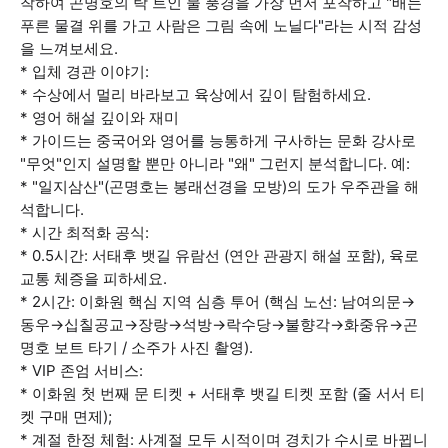
착하여 곤명호의 탁 트인 물 풍경을 가장 먼저 포착하고 "배는
푸른 물결 위를 가고 사람은 그림 속에 노닐다"라는 시적 감성
을 느껴보세요.
* 입체 경관 이야기:
* 수상에서 멀리 바라보고 육상에서 깊이 탐험하세요.
* 영어 해설 깊이와 재미
* 가이드는 중국어와 영어를 능통하게 구사하는 문화 강사로
"무엇"인지 설명할 뿐만 아니라 "왜" 그런지 분석합니다. 예:
* "일지삼산"(곤명호는 봉래선경을 모방)의 도가 우주관을 해
석합니다.
* 시간 최적화 공식:
* 0.5시간: 서태후 뱃길 유람선 (연안 관광지 해설 포함), 육로
교통 체증을 피하세요.
* 2시간: 이화원 핵심 지역 심층 투어 (핵심 노선: 남여의문→
동우→십칠공교→장랑→석방→락수당→불향각→화중유→곤
명호 보트 타기 / 소주가 사진 촬영).
* VIP 존엄 서비스:
* 이화원 첫 번째 문 티켓 + 서태후 뱃길 티켓 포함 (줄 서서 티
켓 구매 면제);
* 계절 한정 체험: 사계절 모두 시적이며 경치가 수시로 바뀝니