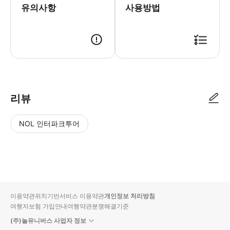
유의사항
사용방법
● 예약접수 후 확정이 되면 이용가능합니다. ● 바우처에 안내된 사용 방법
리뷰
NOL 인터파크투어
NOL
별
사
에서
점
진/
작성
높
동
된
은
영
리뷰
순
상
이용약관
위치기반서비스 이용약관
개인정보 처리방침
입니
여행자보험 가입안내
여행약관
분쟁해결기준
다.
(주)놀유니버스 사업자 정보