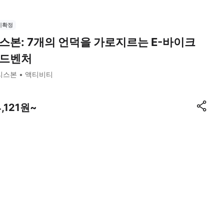
시확정
스본: 7개의 언덕을 가로지르는 E-바이크
드벤처
리스본
액티비티
4,121원~