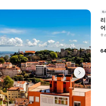
즉
리
어
6