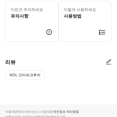
* 이메일로 보내드린 바우처를 확인후에 꼭 
이런건 주의하세요
이렇게 사용하세요
유의사항
사용방법
★즉시확정 상품이 아니며, 가능여부 확인 후 안내드리겠습니다. ■ 연령규정 - 성인
리뷰
NOL 인터파크투어
NOL
별
사
에서
점
진/
작성
높
동
된
은
영
리뷰
순
상
이용약관
위치기반서비스 이용약관
개인정보 처리방침
입니
여행자보험 가입안내
여행약관
분쟁해결기준