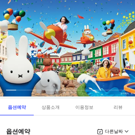
옵션예약
상품소개
이용정보
리뷰
옵션예약
다른날짜