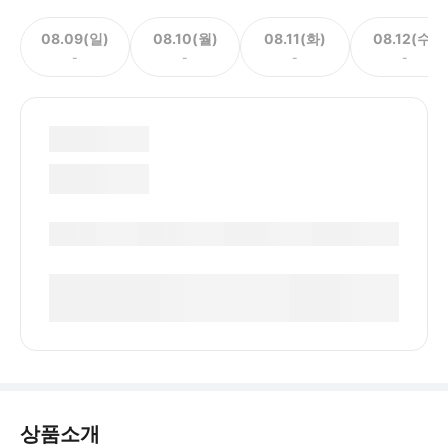
08.09(일)
08.10(월)
08.11(화)
08.12(수)
-
-
-
-
상품소개