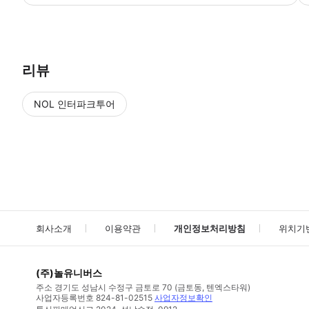
리뷰
NOL 인터파크투어
NOL
에서 작성된 리뷰 입니다.
별점 높은순
별점 높은순
회사소개
이용약관
개인정보처리방침
위치기
(주)놀유니버스
주소
경기도 성남시 수정구 금토로 70 (금토동, 텐엑스타워)
사업자등록번호
824-81-02515
사업자정보확인