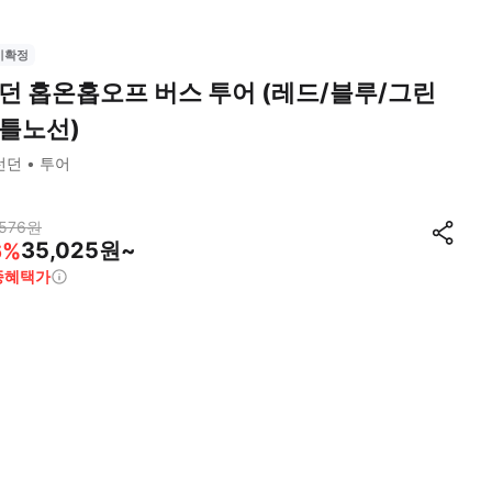
시확정
던 홉온홉오프 버스 투어 (레드/블루/그린
틀노선)
런던
투어
576
원
35,025원~
6
%
종혜택가