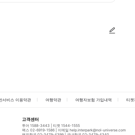
사진/동영상
사진/동영상
반서비스 이용약관
여행약관
여행자보험 가입내역
티켓
고객센터
투어 1588-3443
티켓 1544-1555
팩스 02-6919-1586
이메일 help.interpark@nol-universe.com
해외항공 02-3479-4399
국내항공 02-3479-4340