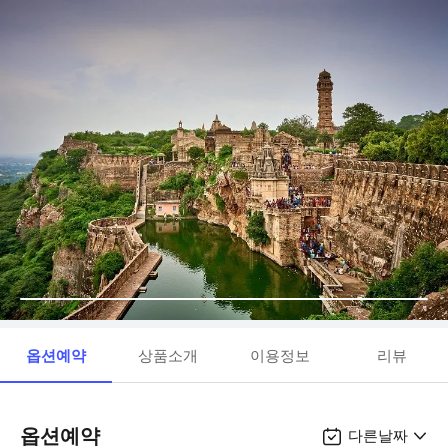
옵션예약
상품소개
이용정보
리뷰
옵션예약
다른날짜