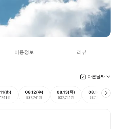
이용정보
리뷰
다른날짜
.11(화)
08.12(수)
08.13(목)
08.14(금)
08.
7,741원
537,741원
537,741원
537,741원
537