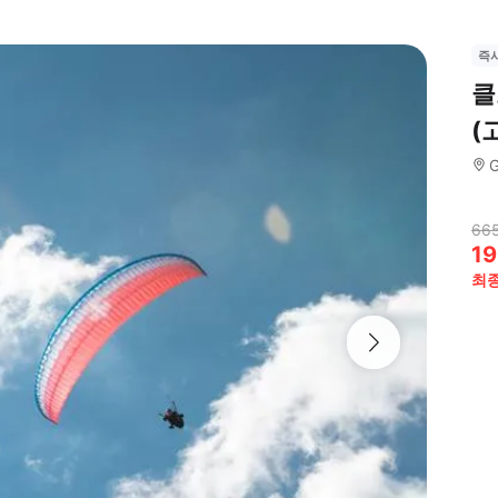
즉
클
(
G
665
19
최