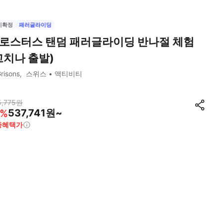
시확정
패러글라이딩
로스터스 탠덤 패러글라이딩 반나절 체험
고치나 출발)
risons
스위스
액티비티
,775
원
537,741원~
%
종혜택가