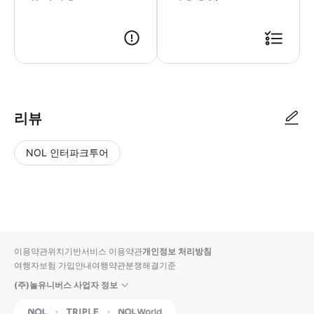
● 예약접수 후 확정이 되면 이용가능합니다. ● 바우처에 안내된 사용 방법
리뷰
NOL 인터파크투어
NOL
별
사
에서
점
진/
작성
높
동
된
은
영
리뷰
순
상
이용약관
위치기반서비스 이용약관
개인정보 처리방침
입니
여행자보험 가입안내
여행약관
분쟁해결기준
다.
(주)놀유니버스 사업자 정보
별
사